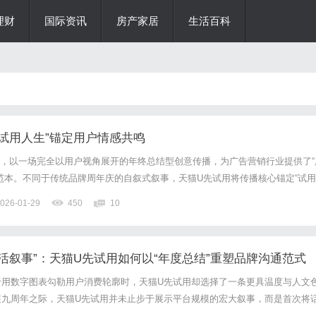
理财
国际资讯
房产家居
生活百科
“试用人生”锚定用户情感共鸣
试用，以一场完全以用户视角展开的年终总结型创意传播，为广告营销行业提供了“
范本。不同于传统品牌周年庆的自叙式叙事，天猫U先试用将传播核心锚定“试用
动H5串联多平台协同传播，不仅突破了用户注意力围墙，更以温暖的情感叙事
026-01-29
450
10
式心智，成为品牌与用户双向奔赴的标杆案例。从“品牌...
生活叙事”：天猫U先试用如何以“年度总结”重塑品牌沟通范式
于用数字图表勾勒用户消费轮廓时，天猫U先试用却选择了一条更具温度与人文
展九周年之际，天猫U先试用并未止步于展示平台规模的宏大叙事，而是首次将
份名为「试用人生」的年度总结H5，开启了一场关于生活可能性的温情对话。