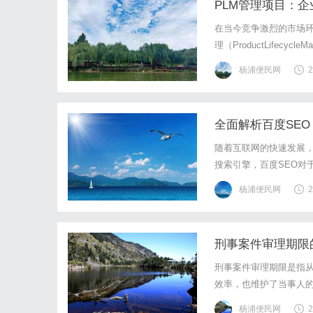
PLM管理项目：
在当今竞争激烈的市场
理（ProductLifec
发、生产、销售及售后服
杨浦便民网
2
性、实施策略以及常见挑
全面解析百度SE
随着互联网的快速发展，
搜索引擎，百度SEO对
核心优化策略以及实用技
杨浦便民网
2
本概念是掌握优化技巧的
刑事案件审理期限
刑事案件审理期限是指
效率，也维护了当事人
以及其在司法实践中的
杨浦便民网
2