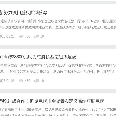
量新势力澳门盛典圆满落幕
通科技有限公司、澳门中小型企业联合总商会在澳门举办“2026胡润中国流量
别行政区政府经济财政司戴建业司长、全国政协委员/澳门特别行政区行政会委员
员/澳门银行公会叶兆佳主席、澳门特别行政区政府旅游局文绮华局长、澳门招
026-01-27
450
10
席等150余位嘉宾莅临现场。活动为内地与澳门搭建了高层...
捐赠38800元助力屯脚镇基层组织建设
司在兴仁市屯脚镇坪寨村举行“乡风文明100行动”帮扶捐赠仪式，向该村捐赠乡
800元，旨在加强该村基层组织建设，助力改善困难群众生活条件。图：捐赠现
”是平安产险贵州分公司部署的推进乡村振兴战略的一项具体行动，通过强化基层党
026-01-26
450
10
发展产业，实现农户增收致富，全面助力组织振兴、产业振...
春晚达成合作！追觅电视用全场景AI定义高端旗舰电视
制造又要出圈了！根据最新消息，追觅电视和总台春晚达成合作，成为“中央广播
欢晚会智能科技生态战略合作伙伴”，强大的产品实力真的藏不住了。要知道，能