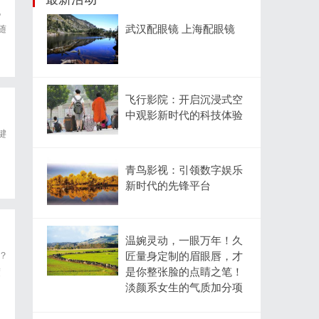
地
武汉配眼镜 上海配眼镜
随
经
飞行影院：开启沉浸式空
中观影新时代的科技体验
键
青鸟影视：引领数字娱乐
新时代的先锋平台
温婉灵动，一眼万年！久
？
匠量身定制的眉眼唇，才
是你整张脸的点睛之笔！
度
淡颜系女生的气质加分项
对