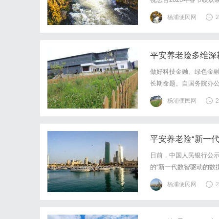
上央视春晚这么大的国
杨浦便民网
2
之前CES2026国际电
平安养老险多维深
做好科技金融、绿色金融
长期命题。自国务院办公
定位探索实践路径，推动
杨浦便民网
2
机构，平安养老险始终紧
平安养老险“新一代
日前，中国人民银行公示
的“新一代数智驱动的数
荣誉，深刻体现了公司
杨浦便民网
2
续性以及对数据安全的保