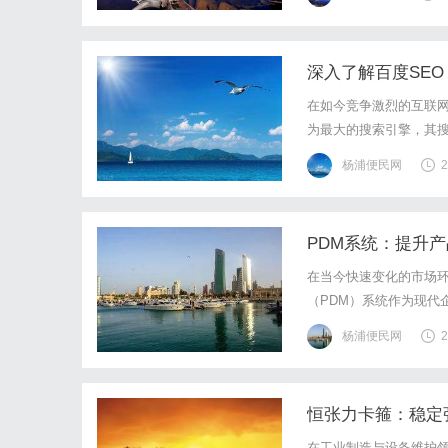
件审理期限有明确的时间
深入了解百度SE
在如今竞争激烈的互联
为最大的搜索引擎，其搜
实施策略，以帮助网站
杨浦便民网
2
SEO的基础知识是实现
PDM系统：提升
在当今快速变化的市场
（PDM）系统作为现代
展提供坚实的基础。本文
杨浦便民网
2
PDM系统？PDM系统
恒张力卡箍：稳定
在工业制造与设备维护