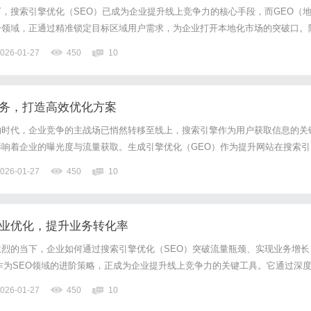
，搜索引擎优化（SEO）已成为企业提升线上竞争力的核心手段，而GEO（
分领域，正通过精准锁定目标区域用户需求，为企业打开本地化市场的突破口。
“就近原则”，企业若想在区域市场中占据先机，选择一家兼具专业能力与实战
026-01-27
450
10
重要。然而，面对市场上鱼龙混杂的服务商，如何从技术实力、服...
服务，打造高效优化方案
的时代，企业竞争的主战场已悄然转移至线上，搜索引擎作为用户获取信息的关
响着企业的曝光度与流量获取。生成引擎优化（GEO）作为提升网站在搜索引
已成为企业突破流量瓶颈、实现业务增长的重要利器。本文将围绕GEO公司如
026-01-27
450
10
优化方案展开探讨，为企业在复杂多变的搜索生态中找准方向。一、G...
专业优化，提升业务转化率
烈的当下，企业如何通过搜索引擎优化（SEO）突破流量瓶颈、实现业务增长
作为SEO领域的进阶策略，正成为企业提升线上竞争力的关键工具。它通过深
化内容生成逻辑、精准匹配地域化需求，帮助企业构建更具吸引力的数字形象。
026-01-27
450
10
限、实现高效转化的企业而言，掌握GEO优化的核心方法论，已...