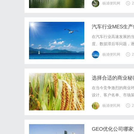
杨浦便民网
2
这场战役，不仅是一次成
汽车行业MES生
在汽车行业高速发展的
度、数据滞后等问题，逐
企业资源计划（ERP）
杨浦便民网
2
动生产流程向透明化、自
选择合适的商业秘
在当今竞争激烈的商业
设计、客户名单、市场
选择一位专业且经验丰
杨浦便民网
2
性，以及如何选择合适的
GEO优化公司哪