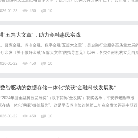
家级品牌，可不是一点点真实力就能行的。当然，这不是追觅电视的第一次出圈
026-01-23
450
10
子消费展上，追觅电视就成功举行新品发布会，全球消费者...
耕“五篇大文章”，助力金融惠民实践
、普惠金融、养老金融、数字金融“五篇大文章”，是金融行业服务高质量发展
厅印发《关于做好金融“五篇大文章”的指导意见》以来，各类金融机构立足自
政策要求转化为惠民利企的实际成效。作为国内首家带有“养老”字样的持牌金
026-01-22
450
10
跟政策导向，将五大领域作为业务核心发力点，通过一系列务实...
数智驱动的数据存储一体化”荣获“金融科技发展奖”
“2024年度金融科技发展奖”（以下简称“金发奖”）获奖名单，平安养老险申报
据存储一体化”荣获“微创新奖”。这是平安养老险连续第二年在金发奖评选中获得
积极响应国家政策和监管指引，以做好金融五篇大文章为出发点，不断提升业务
026-01-22
450
10
障，积极践行“金融为民”理念。据了解，金发奖由中国人...