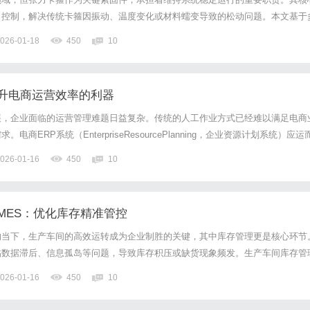
力控制，解决传统卡箍因振动、温度变化或材料蠕变导致的松动问题。本文基于
，从原理、应用、选型到维护，系统梳理恒张力卡箍的核心优势，为工程师与设
026-01-18
450
10
、恒张力卡箍的核心原理与技术突破1、张力恒定机制解析恒张力卡箍...
提升电商运营效率的利器
展，企业面临的运营管理难题日益复杂。传统的人工作业方式已经难以满足电商
商ERP系统（EnterpriseResourcePlanning，企业资源计划系统）应运
营效率和管理水平的重要工具。首先，电商ERP系统能够实现订单管理的自动
026-01-16
450
10
多平台订单数据，电商企业能够实时...
MES：优化库存精准管控
的当下，生产车间的高效运转成为企业制胜的关键，其中库存管理更是核心环节
临数据滞后、信息孤岛等问题，导致库存积压或缺货现象频发。生产车间库存管
业库存精准管控带来新契机，其重要性不言而喻。如何通过MES系统优化库存
026-01-16
450
10
众多企业关注的焦点。一、生产车间库存管理MES系统基础认知生...