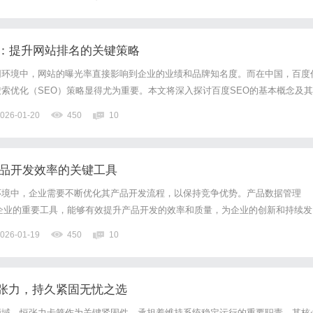
限制。一般情况下，一审案件的审理期限不得超过六个月；复杂案件可...
O：提升网站排名的关键策略
网环境中，网站的曝光率直接影响到企业的业绩和品牌知名度。而在中国，百度
索优化（SEO）策略显得尤为重要。本文将深入探讨百度SEO的基本概念及其
管理员和市场营销人员提升搜索引擎排名，吸引更多的访问者。首先，了解百度
026-01-20
450
10
有效优化的前提。百度SEO指通过优化网站结构、内容和外部链接等...
产品开发效率的关键工具
环境中，企业需要不断优化其产品开发流程，以保持竞争优势。产品数据管理
企业的重要工具，能够有效提升产品开发的效率和质量，为企业的创新和持续发
将深入探讨PDM系统的定义、功能、优势及其在实际应用中的重要性。什么是
026-01-19
450
10
，即产品数据管理系统，是一种集成软件解决方案，旨在集中管理与产品相...
张力，持久紧固无忧之选
领域，恒张力卡箍作为关键紧固件，承担着维持系统稳定运行的重要职责。其核