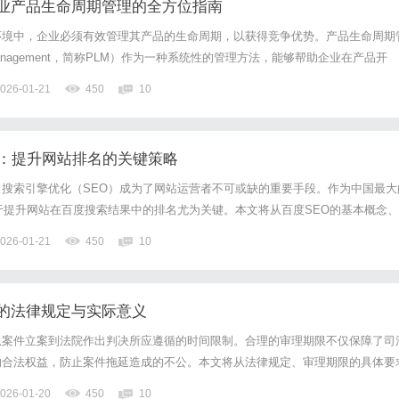
企业产品生命周期管理的全方位指南
环境中，企业必须有效管理其产品的生命周期，以获得竞争优势。产品生命周期
ycleManagement，简称PLM）作为一种系统性的管理方法，能够帮助企业在产品开
务等各个环节优化流程、提高效率。本文将深入探讨PLM管理项目的定义、重
026-01-21
450
10
战，帮助企业更好地理解和应用PLM管...
O：提升网站排名的关键策略
搜索引擎优化（SEO）成为了网站运营者不可或缺的重要手段。作为中国最大
于提升网站在百度搜索结果中的排名尤为关键。本文将从百度SEO的基本概念、
巧三个方面，全面解析如何有效提升网站的百度排名。首先，了解百度SEO的
026-01-21
450
10
前提。百度SEO指的是通过针对百度搜索引擎的规则和算法，...
的法律规定与实际意义
从案件立案到法院作出判决所应遵循的时间限制。合理的审理期限不仅保障了司
的合法权益，防止案件拖延造成的不公。本文将从法律规定、审理期限的具体要
重要作用三个方面进行探讨。首先，根据我国《刑事诉讼法》的相关规定，刑事
026-01-20
450
10