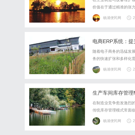
价值在于通过精准的张
年行业实践与技术研究
杨浦便民网
2
管理者提供实用指南。一
电商ERP系统：
随着电子商务的迅猛发
务的快速扩张和多样化需求。电
生，成为电商企业提升运
杨浦便民网
2
和高效化。通过系统集成
生产车间库存管理
在制造业竞争愈发激烈
传统库存管理模式常面
MES系统的出现，为企
杨浦便民网
2
理，实现降本增效，成为