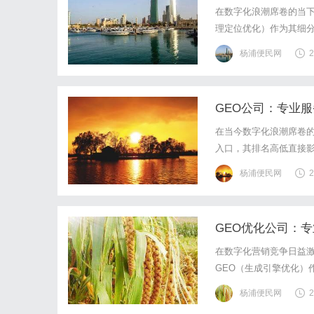
在数字化浪潮席卷的当下
理定位优化）作为其细
着用户搜索行为日益呈现
杨浦便民网
2
验的GEO优化公司至关
GEO公司：专业
在当今数字化浪潮席卷
入口，其排名高低直接影
擎中可见性的核心技术，
杨浦便民网
2
何凭借专业服务打造高效
GEO优化公司：
在数字化营销竞争日益激
GEO（生成引擎优化）
分析用户搜索意图、优
杨浦便民网
2
于希望突破传统SEO局