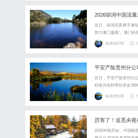
2026胡润中国流
近日，胡润百富携手澳智
势力澳门盛典”。澳门特
澳门特别行政区立法会议
杨浦便民网
2
商投资促进局李藻森代主
平安产险贵州分公司
近日，平安产险贵州分公
村振兴驻村帮扶资金38
场“乡风文明100行动
杨浦便民网
2
组织带动力量，带领农户
厉害了！追觅央视
2026年刚开始，中国
视总台2026年春节联