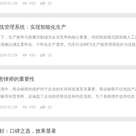
026-01-29
450
10
功的品牌传播，更被行业视为将营销活动升维为用户生活仪式、并系统...
产线管理系统：实现智能化生产
当下，生产效率与质量控制成为企业竞争的核心要素。传统制造模式因依赖人工
渐难以满足柔性化、个性化生产需求。汽车行业MES生产线管理系统作为连接
与设备控制层的关键桥梁，通过实时数据采集、动态资源调度和智能决策支持，
026-01-29
450
10
动化、智能化转型。这一系统的应用不仅缩短了产品交付周期，更通...
密律师的重要性
环境中，商业秘密的保护对于企业的生存和发展至关重要。商业秘密不仅包括产
策略等珍贵资料，还涵盖了企业的经营信息和内在流程。为了有效维护这些信息
富的商业秘密律师显得尤为重要。接下来，我们将深入探讨商业秘密的定义、重
026-01-28
450
10
商业秘密律师。一、什么是商业秘密？商业秘密是指那些不为公众所知...
家好：口碑之选，效果显著