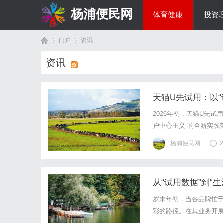
杨浦便民网
体育健康
投资
门户
资讯
美食文化
资讯
首
›
›
天猫U先试用：以
2026年初，天猫U先
户中心主义”的全新实践
人生”，通过打造专属互
杨浦便民网
2
化了“先试后买”的生活方
从“试用数据”到“
页
岁末年初，当各品牌忙
彩的路径。在其业务开
筒完全递交给用户，以一