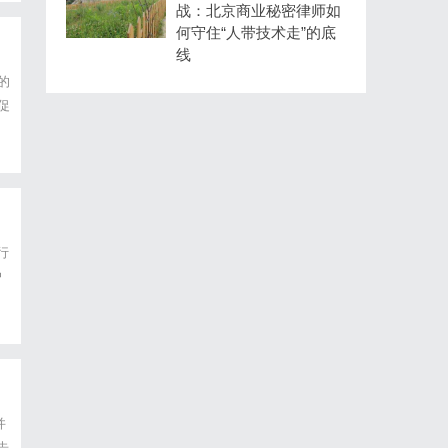
战：北京商业秘密律师如
何守住“人带技术走”的底
线
的
促
以
行
户
并
告