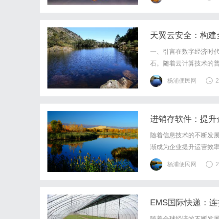
些口干。后来经人介绍，
天翼云安全：构建
一、引言在数字经济时
石。随着云计算技术的
积累与生态能力，构建
杨浦便民网
2
核心能力、行业实践及未
进销存软件：提升
随着信息技术的不断发
渐成为企业提升运营效
个方面进行探讨。首先
杨浦便民网
2
的综合信息系统。它通过
EMS国际快递：
随着全球经济的不断发