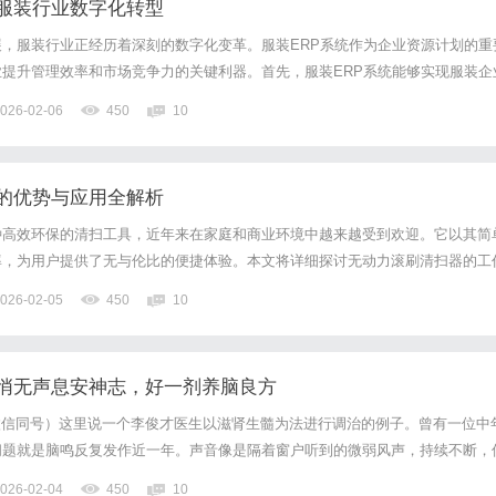
力服装行业数字化转型
，服装行业正经历着深刻的数字化变革。服装ERP系统作为企业资源计划的重
提升管理效率和市场竞争力的关键利器。首先，服装ERP系统能够实现服装企
服装行业的供应链涉及面广、环节复杂，从原材料采购、生产加工到库存管理及
026-02-06
450
10
管理。通过服装ERP系统，企业可以实时监控库存水平，合理安...
的优势与应用全解析
种高效环保的清扫工具，近年来在家庭和商业环境中越来越受到欢迎。它以其简
率，为用户提供了无与伦比的便捷体验。本文将详细探讨无动力滚刷清扫器的工
应用以及如何选择合适的清扫器，以便您更深入地了解这一有价值的清扫工具。
026-02-05
450
10
工作原理无动力滚刷清扫器的设计非常简单，其整个系统主要由滚刷、手...
悄无声息安神志，好一剂养脑良方
71（微信同号）这里说一个李俊才医生以滋肾生髓为法进行调治的例子。曾有一位中
问题就是脑鸣反复发作近一年。声音像是隔着窗户听到的微弱风声，持续不断，
力的情况。她试过一些安神补脑的成药，初时略感轻松，但不久又复如故，且觉
026-02-04
450
10