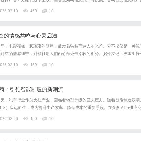
策场景。规划科学投放时段：结合产品特性与用户活跃时间，设置分时折扣提升
026-02-10
450
10
分类...
空的情感共鸣与心灵启迪
界里，电影宛如一颗璀璨的明星，散发着独特而迷人的光芒。它不仅仅是一种视
越时空的情感纽带，能够触动人们内心深处最柔软的部分。据侏罗纪世界重生行
的态势。https://www.555dm.vip/voddetail/523076.html一部优秀
026-02-10
450
10
师，它用生动的画...
应商：引领智能制造的新潮流
今天，汽车行业作为支柱产业，面临着转型升级的巨大压力。随着智能制造浪潮
ES）应运而生，成为提升生产效率、降低成本的重要手段。在众多MES供应
沿，成为企业提升核心竞争力的最佳合作伙伴，显得尤为关键。本文将详尽探讨
026-02-06
450
10
析其如何助力企业实现智能转型。一、MES的定义与重要性制造执...