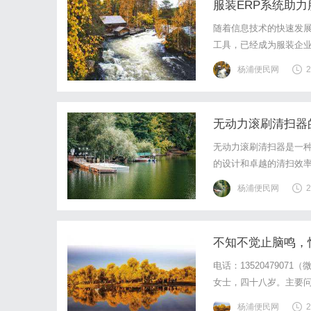
服装ERP系统助
随着信息技术的快速发展
工具，已经成为服装企业
对供应链的全面掌控。
杨浦便民网
2
售，每一步都需要精细化
无动力滚刷清扫器
无动力滚刷清扫器是一
的设计和卓越的清扫效
原理、主要优势、市场
杨浦便民网
2
一、无动力滚刷清扫器的
不知不觉止脑鸣，
电话：135204790
女士，四十八岁。主要
随有头脑昏沉、思考乏
杨浦便民网
2