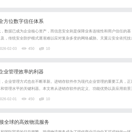
前来寻求中医调理。当时见患者精神略显疲惫，自述脑鸣日...
全方位数字信任体系
代，数据已成为企业核心资产，而信息安全则是保障业务连续性和用户信任的基
普及，传统安全防护模式逐渐难以应对复杂多变的网络威胁。天翼云安全依托技
了一套覆盖数据全生命周期、适应多云环境的安全解决方案。本文将从技术架构
026-02-03
450
10
来演进方向，全面解析天翼云安全如何为千行百业筑牢数字防线。二、天...
企业管理效率的利器
展，企业管理方式也在不断革新。进销存软件作为现代企业管理的重要工具，正
率和管理水平的关键利器。本文将从进销存软件的定义、功能优势以及应用前景
，进销存软件是指用于管理企业采购（进货）、销售（销货）和库存（存货）环
026-02-01
450
10
数字化手段实现对商品流转全过程的监控和管理，帮助企业实时掌握库...
连接全球的高效物流服务
展和国际贸易的日益频繁，跨境物流服务成为了现代商业活动中不可或缺的一环