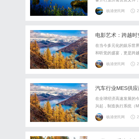
联动，覆盖用户不同决
杨浦便民网
2
放效率。建立广告素材库：
电影艺术：跨越时
在当今多元化的娱乐世
和听觉的盛宴，更是跨
资深人士表示，其发展还会处于很好
杨浦便民网
2
影，就像是一位无声的导
汽车行业MES供
在全球经济高速发展的
兴起，制造执行系统（M
中，谁能站在行业的前
杨浦便民网
2
车行业MES供应商，解