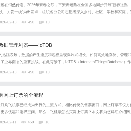
暖在悄然传递。2026年新春之际，平安养老险在全国多地同步开展“新春送温
帮扶、关爱一线”为出发点，组织各分公司志愿者深入乡村、社区、学校和家庭，
困难儿童、残疾人及特需家庭送去慰问物资与节日问候。定点帮扶：脚步丈量乡
026-02-13
450
10
富平县太白村，平安养老险陕西分公司的志愿者走进脱贫家庭，与...
据管理利器——IoTDB
备的迅猛发展，数据的产生速度和规模呈现爆炸式增长。如何高效地存储、管理
面临的重要挑战。在此背景下，IoTDB（InternetofThingsDatabase）作
开源数据库，逐渐受到广泛关注和应用。IoTDB是一款面向物联网应用场景设
026-02-13
450
10
的数据写入、压缩和查询能力。...
解网上订票的全流程
上订购飞机票已经成为出行的主流方式。相比传统的售票窗口，网上订票不仅方
到更多优惠和选择空间。那么，飞机票怎么买网上订票？本文将为您详细介绍网
，帮助您轻松完成购票。第一步：选择购票平台。现在市面上有很多专业的航空
026-02-11
450
10
程、去哪儿、飞猪、航空公司官网等。选择正规、信誉好的平台不仅能...