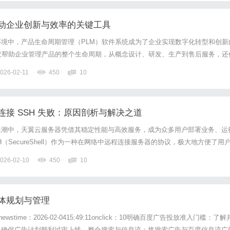
推动企业创新与效率的关键工具
境中，产品生命周期管理（PLM）软件系统成为了企业实现数字化转型和创新
仅帮助企业管理产品的整个生命周期，从概念设计、研发、生产到售后服务，还
成本、提高了效率。本文将深入探讨PLM软件系统的定义、功能、实施价值，
026-02-11
450
10
决方案。什么是PLM软件系统？产品生命周期管理（PLM...
接 SSH 失败：原因剖析与解决之道
浪潮中，天翼云服务器凭借其稳定性能与高效服务，成为众多用户部署业务、运
（SecureShell）作为一种在网络中远程连接服务器的协议，极大地方便了用
作。但有时，用户在尝试通过SSH连接天翼云服务器时，会遭遇连接失败的状
026-02-10
450
10
，还可能阻碍业务的正常推进。接下来，我们深入探讨导...
体规划与管理
ome>newstime：2026-02-0415:49:11onclick：10明确百度广告投放准入门槛：了解
，确保广告计划顺利过审上线。整合搜索与信息流：将搜索广告与百度信息流广