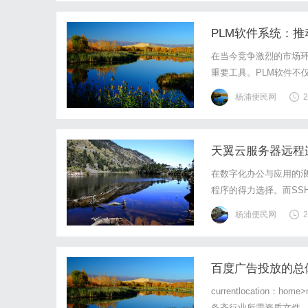
PLM软件系统：
在当今竞争激烈的市场环
重要工具。PLM软件不
进了跨部门协作、降低了
杨浦便民网
2
及如何选择合适的PLM解
天翼云服务器远程连
在数字化办公与应用的
程序的得力选择。而SSH
对云服务器进行管理与操
杨浦便民网
2
况，这不仅影响工作效率
百度广告投放的总
currentlocation：h
备齐行业所需资质文件