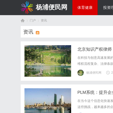
杨浦便民网
体育健康
投资
门户
资讯
美食文化
资讯
首
›
›
北京知识产权律师
在科技与创意高速发展
维权流程复杂、法律条款
条的知识产权保护网？
杨浦便民网
2
律师视角切入，解析知识
PLM系统：提升
页
在当今这个信息化快速
这些挑战，越来越多的企
不可或缺的一部分，正日