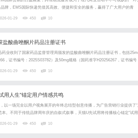
品牌，EMS国际快递凭借其高效、便捷和安全的服务，赢得了广大用户的青
由各国邮政系统合作运营的国际快递服务，旨在为客户提供快速、安全的国际邮
026-01-29
450
10
其服务网络覆盖全球200多个国家和地区，能够满足个人用户和企业客...
业获盐酸曲唑酮片药品注册证书
力捷迅药业收到了国家药品监督管理局颁发的盐酸曲唑酮片药品注册证书，包括25m
66，证书编号：2025S03782）及50mg规格（国药准字H20256267，证书编号
。盐酸曲唑酮片是临床上用于治疗伴有或不伴有焦虑的抑郁症患者的药物，其双重作用
026-01-29
450
10
，又可缓解常见的...
“试用人生”锚定用户情感共鸣
试用，以一场完全以用户视角展开的年终总结型创意传播，为广告营销行业提供了“
范本。不同于传统品牌周年庆的自叙式叙事，天猫U先试用将传播核心锚定“试用
动H5串联多平台协同传播，不仅突破了用户注意力围墙，更以温暖的情感叙事
026-01-29
450
10
式心智，成为品牌与用户双向奔赴的标杆案例。从“品牌...