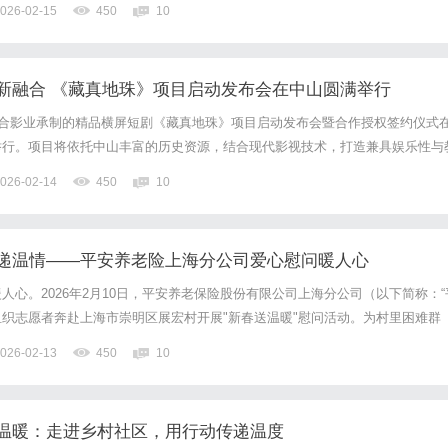
026-02-15
450
10
这一利器如何提升竞争力。什么是PLM系统？PLM（Pro...
新融合 《藏真地珠》项目启动发布会在中山圆满举行
仁合影业承制的精品横屏短剧《藏真地珠》项目启动发布会暨合作授权签约仪式
举行。项目将依托中山丰富的历史资源，结合现代影视技术，打造兼具娱乐性与
10日下午，由稻盛仁合影业承制的精品横屏短剧《藏真地珠》项目启动发布会
026-02-14
450
10
市网上新闻发布厅举行。记者黄靖怡摄活动现场播放了《藏真地珠...
递温情——平安养老险上海分公司爱心慰问暖人心
人心。2026年2月10日，平安养老保险股份有限公司上海分公司（以下简称：“
织志愿者奔赴上海市崇明区展宏村开展"新春送温暖"慰问活动。为村里困难群
关怀与新春祝福，以实际行动践行企业社会责任，传递保险行业的人文温度。深
026-02-13
450
10
民心上午10时许，志愿者抵达展宏村，在村委会工作人员的...
温暖：走进乡村社区，用行动传递温度