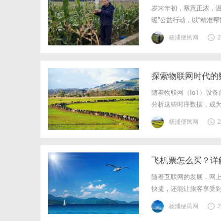
岁末年初，寒意正浓，温
暖”公益行动，以“精准
脱贫群众、独居老人、
杨浦便民网
2
土，真情润泽乡村在陕西
探索物联网时代的数
随着物联网（IoT）设
分析这些时序数据，成为了业界
为一款专注于时序数据的
杨浦便民网
2
的时序数据库，具备高效
飞机票怎么买？详
随着互联网的发展，网
快捷，还能让旅客享受
订票的步骤和注意事项
杨浦便民网
2
票网站和APP，比如携