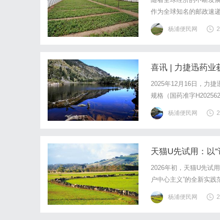
作为全球知名的邮政速递
睐。EMS国际快递是指
杨浦便民网
2
件和包裹运输解决方案。
喜讯 | 力捷迅药
2025年12月16日，
规格（国药准字H202562
2025S03783）
杨浦便民网
2
制既能改善核心抑郁症状
天猫U先试用：以
2026年初，天猫U先
户中心主义”的全新实践
人生”，通过打造专属互
杨浦便民网
2
化了“先试后买”的生活方