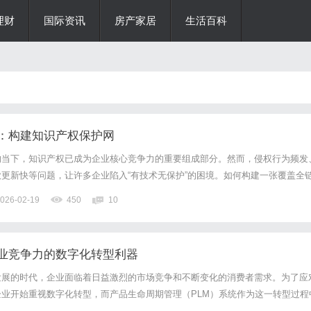
理财
国际资讯
房产家居
生活百科
：构建知识产权保护网
的当下，知识产权已成为企业核心竞争力的重要组成部分。然而，侵权行为频发
更新快等问题，让许多企业陷入“有技术无保护”的困境。如何构建一张覆盖全
这不仅是法律问题，更是关乎企业生存与发展的战略命题。北京知识产权律师将
026-02-19
450
10
产权保护的底层逻辑与实践路径。一、知识产权保护网的核心框架知...
企业竞争力的数字化转型利器
发展的时代，企业面临着日益激烈的市场竞争和不断变化的消费者需求。为了应
业开始重视数字化转型，而产品生命周期管理（PLM）系统作为这一转型过程
益受到关注和重视。本文将深入探讨PLM系统的概念、功能、实施效果和未来