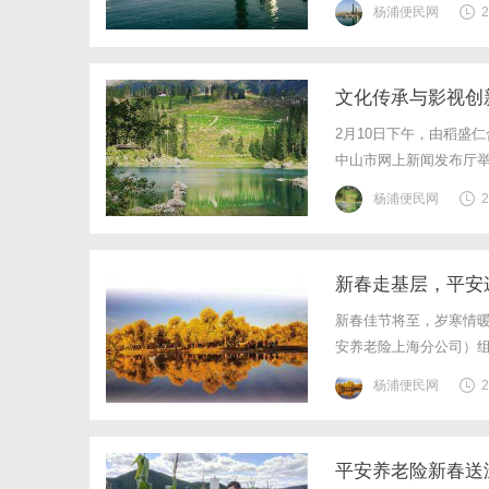
杨浦便民网
2
展趋势，帮助企业深入理解
文化传承与影视创
2月10日下午，由稻盛
中山市网上新闻发布厅
育意义的精品内容。2月
杨浦便民网
2
合作授权签约仪式在中山
新春走基层，平安
新春佳节将至，岁寒情暖
安养老险上海分公司）组
众、独居老人送去节日
杨浦便民网
2
基层送关怀，真情实意暖
平安养老险新春送