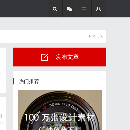
RSS订阅
发布文章
、
链
从
热门推荐
对
中
发