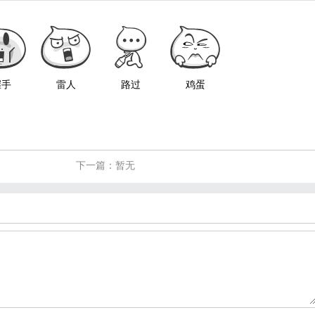
握手
雷人
路过
鸡蛋
下一篇：暂无