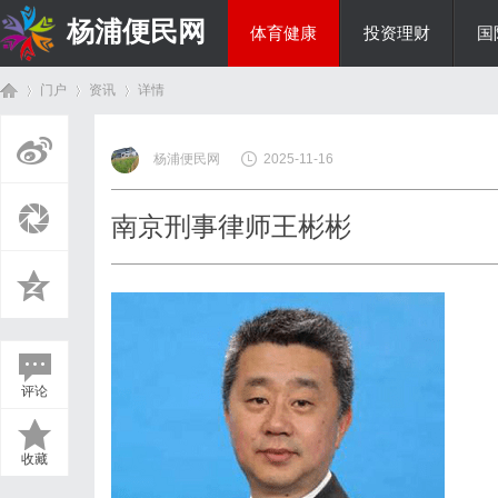
杨浦便民网
体育健康
投资理财
国
门户
资讯
详情
美食文化
杨浦便民网
2025-11-16
首
›
›
›
南京刑事律师王彬彬
评论
页
收藏