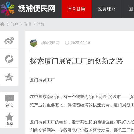
杨浦便民网
体育健康
投资理财
国
门户
资讯
详情
美食文化
杨浦便民网
2025-09-10
首
›
›
›
探索厦门展览工厂的创新之路
厦门展览工厂
在中国东南沿海，有一个被誉为“海上花园”的城市——
览产业的重要基地。伴随着经济的快速发展，厦门展览
评论
页
厦门展览工厂的崛起，源于其独特的地理位置和良好的
收藏
利的交通网络，使得展览行业得以蓬勃发展。展览工厂