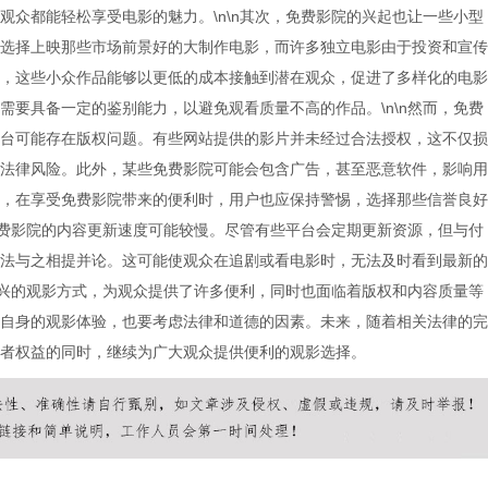
观众都能轻松享受电影的魅力。\n\n其次，免费影院的兴起也让一些小型
选择上映那些市场前景好的大制作电影，而许多独立电影由于投资和宣传
，这些小众作品能够以更低的成本接触到潜在观众，促进了多样化的电影
需要具备一定的鉴别能力，以避免观看质量不高的作品。\n\n然而，免费
台可能存在版权问题。有些网站提供的影片并未经过合法授权，这不仅损
法律风险。此外，某些免费影院可能会包含广告，甚至恶意软件，影响用
，在享受免费影院带来的便利时，用户也应保持警惕，选择那些信誉良好
，免费影院的内容更新速度可能较慢。尽管有些平台会定期更新资源，但与付
法与之相提并论。这可能使观众在追剧或看电影时，无法及时看到最新的
种新兴的观影方式，为观众提供了许多便利，同时也面临着版权和内容质量等
自身的观影体验，也要考虑法律和道德的因素。未来，随着相关法律的完
者权益的同时，继续为广大观众提供便利的观影选择。