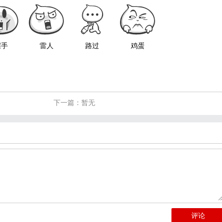
握手
雷人
路过
鸡蛋
下一篇：暂无
评论