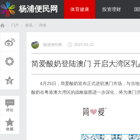
杨浦便民网
体育健康
投资理财
国
门户
资讯
详情
美食文化
杨浦便民网
2025-05-21
首
›
›
›
简爱酸奶登陆澳门 开启大湾区乳
4月25日，简爱酸奶宣布正式进驻澳门市场，与当地
酸奶在粤港澳大湾区的战略版图进一步深化，将为澳门
评论
页
收藏